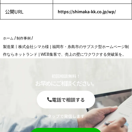
公開URL
https://shimaka-kk.co.jp/wp/
/
/
ホーム
制作事例
製造業丨株式会社シマカ様 | 福岡市・糸島市のサブスク型ホームページ制
作ならネットランド | WEB集客で、売上の壁にワクワクする突破策を。
初回相談無料！
お早めにご相談ください。
電話で相談する
タップで発信します